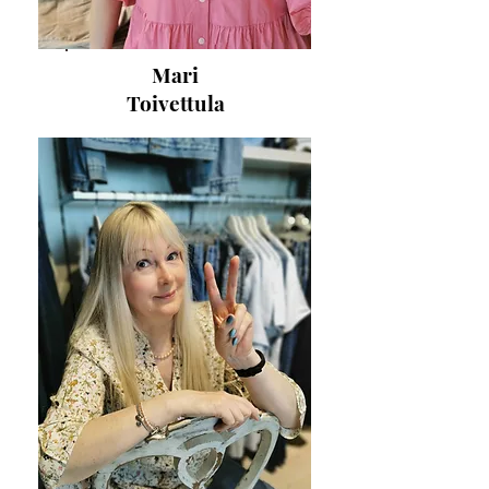
Mari
Toivettula
p.
03 5841717