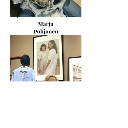
Marju
Pohjonen
p.
03 5841717