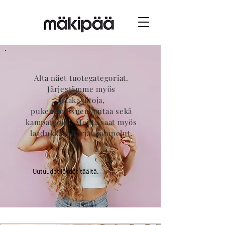
Alta näet tuotegategoriat.
Järjestämme myös
asiakasiltoja,
pukeutumisneuvontaa sekä
kampanjoita. Meiltä saat myös
laadukkaat korjausompelut.
Uutuudet löydät täältä.