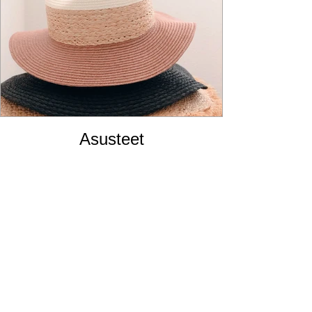
Asusteet
Valikoimassa on hattuja, huiveja sekä koruja
sesongin mukaan. Saat täydennettyä vaatetuksen
viimeistä pilkkua myöden.